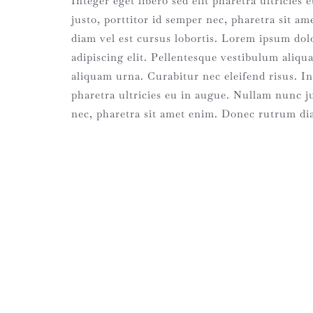
Integer eget libero sed elit pharetra ultricie
justo, porttitor id semper nec, pharetra sit 
diam vel est cursus lobortis. Lorem ipsum dolo
adipiscing elit. Pellentesque vestibulum aliq
aliquam urna. Curabitur nec eleifend risus. Int
pharetra ultricies eu in augue. Nullam nunc ju
nec, pharetra sit amet enim. Donec rutrum dia