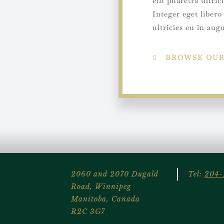
elit pharetra ultric
Integer eget libero
ultricies eu in aug
BROWSE OUR
2060 and 2070 Dugald
Tel:
204-
Road, Winnipeg
Manitoba, Canada
R2C 3G7