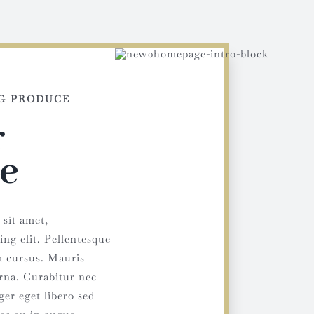
G PRODUCE
r
e
sit amet,
ing elit. Pellentesque
m cursus. Mauris
rna. Curabitur nec
ger eget libero sed