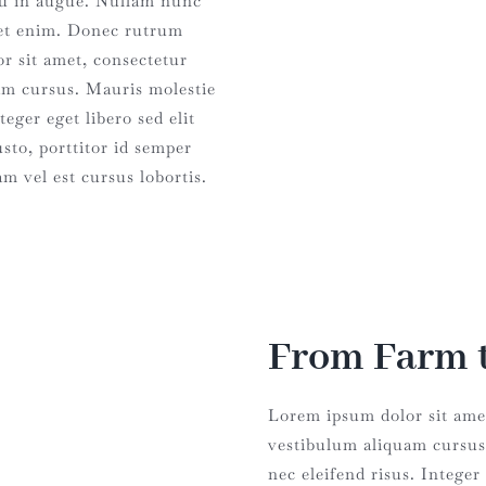
s eu in augue. Nullam nunc
amet enim. Donec rutrum
r sit amet, consectetur
uam cursus. Mauris molestie
eger eget libero sed elit
sto, porttitor id semper
m vel est cursus lobortis.
From Farm t
Lorem ipsum dolor sit amet
vestibulum aliquam cursus
nec eleifend risus. Integer 