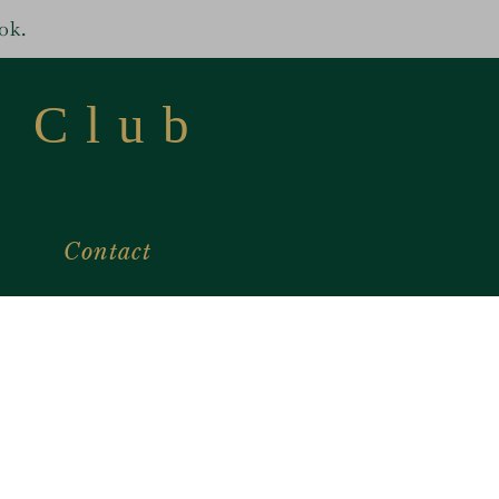
ok.
 Club
y
Contact