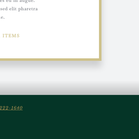
ies eu in augue.
 sed elit pharetra
ue.
 ITEMS
222-1640