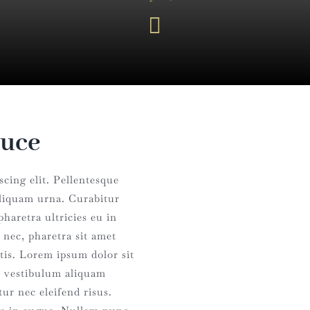
duce
cing elit. Pellentesque
liquam urna. Curabitur
pharetra ultricies eu in
 nec, pharetra sit amet
tis. Lorem ipsum dolor sit
ue vestibulum aliquam
ur nec eleifend risus.